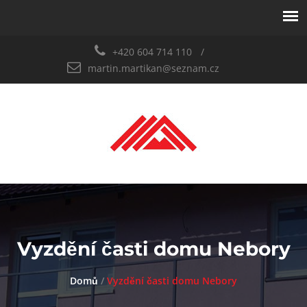
+420 604 714 110
martin.martikan@seznam.cz
Vyzdění časti domu Nebory
Domů
/
Vyzdění časti domu Nebory