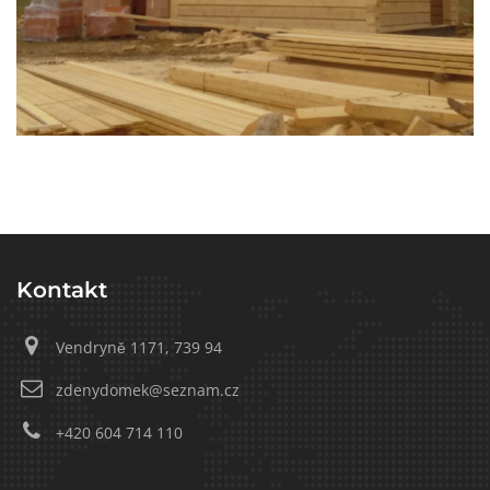
Kontakt
Vendryně 1171, 739 94
zdenydomek@seznam.cz
+420 604 714 110