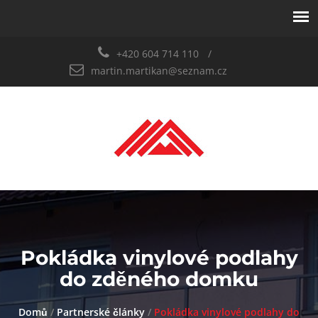
+420 604 714 110
martin.martikan@seznam.cz
Pokládka vinylové podlahy
do zděného domku
Domů
/
Partnerské články
/
Pokládka vinylové podlahy do