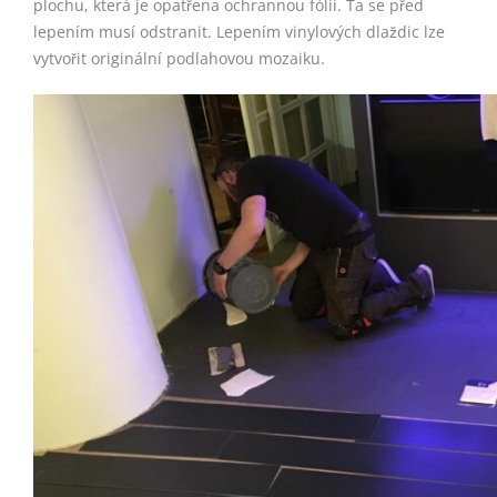
plochu, která je opatřena ochrannou fólií. Ta se před
lepením musí odstranit. Lepením vinylových dlaždic lze
vytvořit originální podlahovou mozaiku.