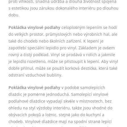
proti vlhkosti, snadná údržba a dlouhá životnost spojená
s estetikou jsou zárukou dokonalého interiéru po dlouhou
dobu.
Pokládka vinylové podlahy
celoplošným lepením se hodí
do velkých prostor, průmyslových nebo výrobních hal, ale
také do chodeb nebo školních zařízení. K lepení je
zapotřebí speciální lepidlo pro vinyl. Základem je ovšem
rovný a čistý podklad. Vinyl se prodává v rolích a jakmile
je lepidlo rozetřeno, může se přistoupit k lepení. Aby vinyl
dobře přilnul, může se použít korková destička, která také
odstraní vzduchové bubliny.
Pokládka vinylové podlahy
v podobě samolepících
dlaždic je poměrně jednoduchá. Samolepící vinylové
podlahové dlaždice vypadají skvěle v místnostech, bez
ohledu na styl výzdoby interiéru, takže jsou vhodné do
obývacích pokojů a ložnic, stejně jako do kuchyní a
chodeb. Vinylové dlaždice mají na spodní straně lepící