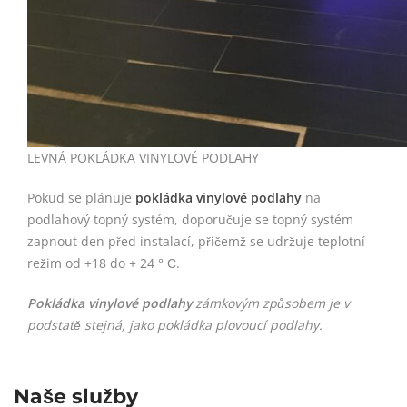
LEVNÁ POKLÁDKA VINYLOVÉ PODLAHY
Pokud se plánuje
pokládka vinylové podlahy
na
podlahový topný systém, doporučuje se topný systém
zapnout den před instalací, přičemž se udržuje teplotní
režim od +18 do + 24 ° С.
Pokládka vinylové podlahy
zámkovým způsobem je v
podstatě stejná, jako pokládka plovoucí podlahy.
Naše služby