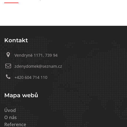
Kontakt
Vendryně 1171, 739 94
zdenydomek@seznam.cz
+420 604 714 110
Mapa webů
Úvod
O nás
Reference